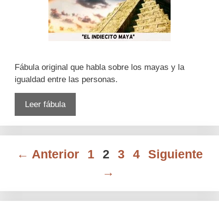
Fábula original que habla sobre los mayas y la
igualdad entre las personas.
Leer fábula
Página
Página
Página
Página
←
Anterior
1
2
3
4
Siguiente
→